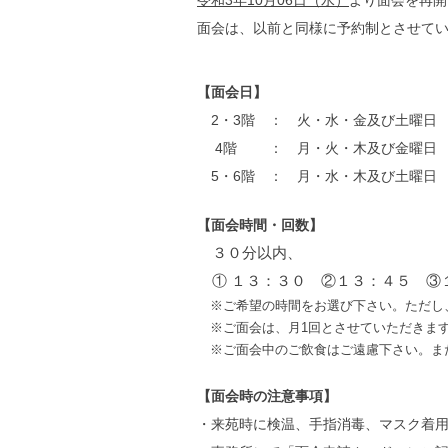
令和3年10月06日（水）
より面会を再開
面会は、以前と同様に予約制とさせて
【面会日】
2・3階 ： 火・水・金及び土曜日
4階 ： 月・火・木及び金曜日
5・6階 ： 月・水・木及び土曜日
【面会時間・回数】
３０分以内、
① １３：３０ ②１３：４５ ③
※ご希望の時間をお選び下さい。ただし
※ご面会は、月1回とさせていただきま
※ご面会中のご飲食はご遠慮下さい。ま
【面会時の注意事項】
・来苑時に検温、手指消毒、マスク着