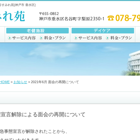
谷すみれ苑[神戸市 垂水区]
HOME
>
お知らせ
> 2021年6月 面会の再開について
態宣言解除による面会の再開について
緊急事態宣言が解除されたことから、