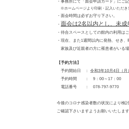
・事務所にて「面会申請カード」にご
※ホームページより印刷・記入いただき
・面会時間は必ずお守り下さい。
面会は2名以内とし、未成
・
・待合スペースとしての館内の利用は
・現在、また1週間以内に発熱、せき、
家族及び近親者の方に罹患者がいる場
【予約方法】
予約開始日 ：
令和3年10月4日（月
予約時間 ： 9：00～17：00
電話番号 ： 078-797-9770
今後のコロナ感染者数の状況により検
ご確認下さいますようお願いいたしま