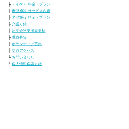
├
デイケア 料金・プラン
├
老健施設 サービス内容
├
老健施設 料金・プラン
├
介護方針
├
居宅介護支援事業所
├
職員募集
├
ボランティア募集
├
交通アクセス
└
お問い合わせ
└
個人情報保護方針